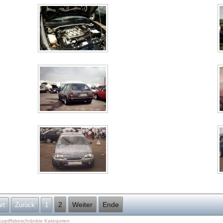
2
Weiter
Ende
rt
Zurück
1
ugriffsbeschränkte Kategorien