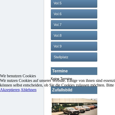
Vol.5
Vol.6
Vol.7
Vol.8
Vol.9
Stellplatz
Termine
Wir benutzen Cookies
Keine Termine
Wir nutzen Cookies auf unserer Website. Einige von ihnen sind essenzi
können selbst entscheiden, ob Sie die Cookies zulassen möchten. Bitte
Akzeptieren
Ablehnen
Zufallsbild