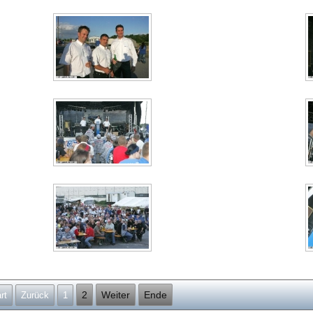
2
Weiter
Ende
rt
Zurück
1